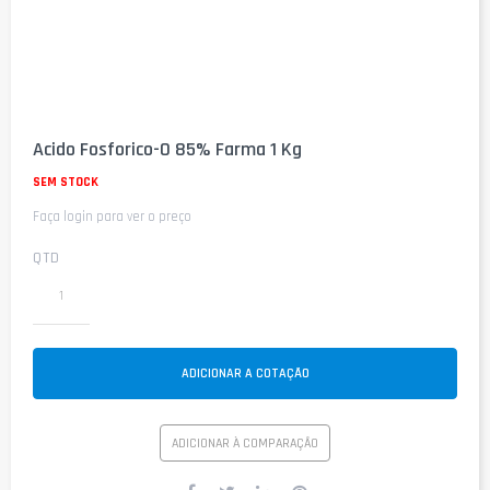
Saltar
para
Acido Fosforico-O 85% Farma 1 Kg
o
início
SEM STOCK
da
Faça login para ver o preço
Galeria
de
imagens
QTD
ADICIONAR A COTAÇÃO
ADICIONAR À COMPARAÇÃO