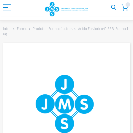
Ir
para
o
Conteúdo
Acido Fosforico-O 85% Farma 1
Início
Farma
Produtos Farmacêuticos
Kg
Saltar
para
o
final
da
Galeria
de
imagens