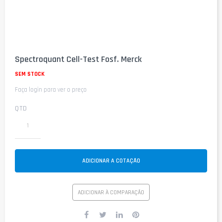
Saltar
para
Spectroquant Cell-Test Fosf. Merck
o
início
SEM STOCK
da
Faça login para ver o preço
Galeria
de
imagens
QTD
ADICIONAR A COTAÇÃO
ADICIONAR À COMPARAÇÃO