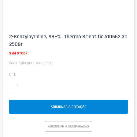
Saltar
para
2-Benzylpyridine, 98+%, Thermo Scientific A10662.30
o
250Gr
início
da
SEM STOCK
Galeria
de
Faça login para ver o preço
imagens
QTD
ADICIONAR A COTAÇÃO
ADICIONAR À COMPARAÇÃO