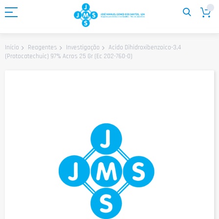
Ir
para
o
Conteúdo
Acido Dihidroxibenzoico-3,4
Início
Reagentes
Investigação
(Protocatechuic) 97% Acros 25 Gr (Ec 202-760-0)
Saltar
para
o
final
da
Galeria
de
imagens