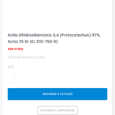
Saltar
para
Acido Dihidroxibenzoico-3,4 (Protocatechuic) 97%
o
Acros 25 Gr (Ec 202-760-0)
início
da
SEM STOCK
Galeria
de
Faça login para ver o preço
imagens
QTD
ADICIONAR A COTAÇÃO
ADICIONAR À COMPARAÇÃO