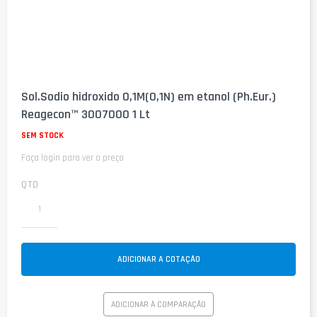
Saltar
para
Sol.Sodio hidroxido 0,1M(0,1N) em etanol (Ph.Eur.)
o
Reagecon™ 3007000 1 Lt
início
da
SEM STOCK
Galeria
de
Faça login para ver o preço
imagens
QTD
ADICIONAR A COTAÇÃO
ADICIONAR À COMPARAÇÃO