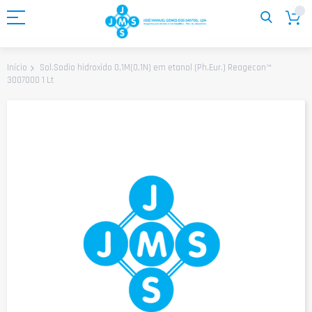
Ir
para
o
Conteúdo
Sol.Sodio hidroxido 0,1M(0,1N) em etanol (Ph.Eur.) Reagecon™
Início
3007000 1 Lt
Saltar
para
o
final
da
Galeria
de
imagens