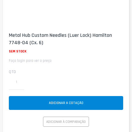
Saltar
para
Metal Hub Custom Needles (Luer Lock) Hamilton
o
7748-04 (Cx. 6)
início
da
SEM STOCK
Galeria
de
Faça login para ver o preço
imagens
QTD
ADICIONAR A COTAÇÃO
ADICIONAR À COMPARAÇÃO