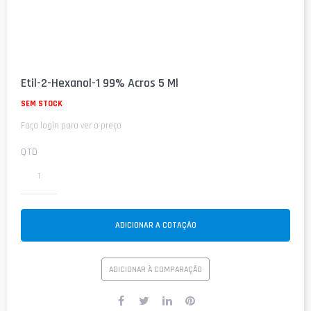
Saltar
para
Etil-2-Hexanol-1 99% Acros 5 Ml
o
início
SEM STOCK
da
Faça login para ver o preço
Galeria
de
imagens
QTD
ADICIONAR A COTAÇÃO
ADICIONAR À COMPARAÇÃO