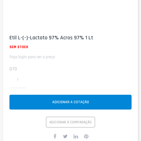
Saltar
para
Etil L-(-)-Lactato 97% Acros 97% 1 Lt
o
início
SEM STOCK
da
Faça login para ver o preço
Galeria
de
imagens
QTD
ADICIONAR A COTAÇÃO
ADICIONAR À COMPARAÇÃO