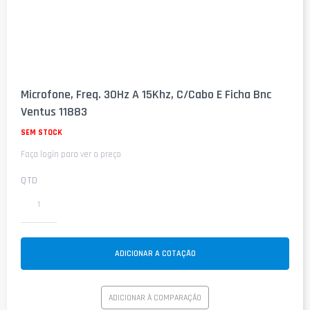
Saltar
para
Microfone, Freq. 30Hz A 15Khz, C/Cabo E Ficha Bnc
o
Ventus 11883
início
da
SEM STOCK
Galeria
de
Faça login para ver o preço
imagens
QTD
ADICIONAR A COTAÇÃO
ADICIONAR À COMPARAÇÃO