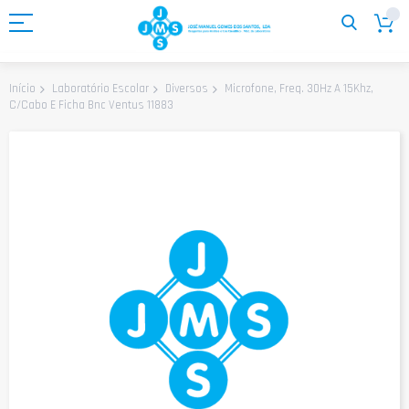
Ir
para
o
Conteúdo
Microfone, Freq. 30Hz A 15Khz,
Início
Laboratório Escolar
Diversos
C/Cabo E Ficha Bnc Ventus 11883
Saltar
para
o
final
da
Galeria
de
imagens