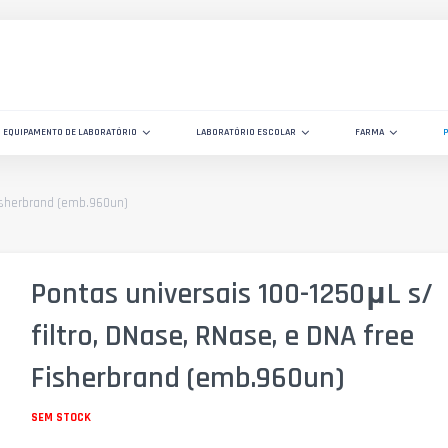
EQUIPAMENTO DE LABORATÓRIO
LABORATÓRIO ESCOLAR
FARMA
Fisherbrand (emb.960un)
Pontas universais 100-1250μL s/
filtro, DNase, RNase, e DNA free
Fisherbrand (emb.960un)
SEM STOCK