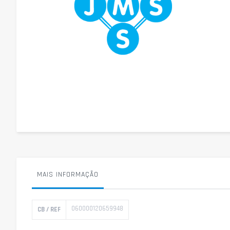
Saltar
para
o
início
da
Galeria
de
imagens
MAIS INFORMAÇÃO
Mais
060000120659948
CB / REF
informação