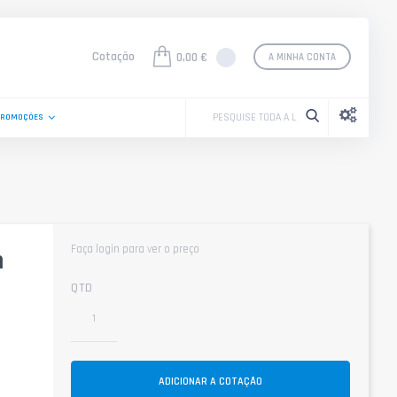
Cotação
0,00 €
A MINHA CONTA
PROMOÇÕES
Faça login para ver o preço
h
QTD
ADICIONAR A COTAÇÃO