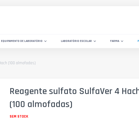
EQUIPAMENTO DE LABORATÓRIO
LABORATÓRIO ESCOLAR
FARMA
Hach (100 almofadas)
Reagente sulfato SulfaVer 4 Hac
(100 almofadas)
SEM STOCK