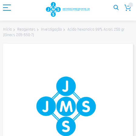
Ir
para
o
Conteúdo
Acido hexanoico 99% Acros 250 gr
Início
Reagentes
Investigação
(Einecs 205-550-7)
Saltar
para
o
final
da
Galeria
de
imagens