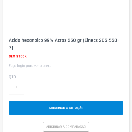
Saltar
para
Acido hexanoico 99% Acros 250 gr (Einecs 205-550-
o
7)
início
da
SEM STOCK
Galeria
de
Faça login para ver o preço
imagens
QTD
ADICIONAR A COTAÇÃO
ADICIONAR À COMPARAÇÃO