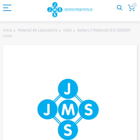
Ir
para
o
Conteúdo
Baloes F/Redondo B/E 00100Ml
Início
Material de Laboratório
Vidro
Linex
Saltar
para
o
final
da
Galeria
de
imagens