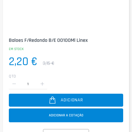
Saltar
para
Baloes F/Redondo B/E 00100Ml Linex
o
início
EM STOCK
da
2,20 €
Galeria
3,15 €
de
imagens
QTD
ADICIONAR
ADICIONAR A COTAÇÃO