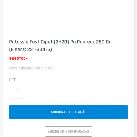
Saltar
para
Potassio Fosf.Dipot.(3H2O) Pa Panreac 250 Gr
o
(Einecs: 231-834-5)
início
da
SEM STOCK
Galeria
de
Faça login para ver o preço
imagens
QTD
ADICIONAR A COTAÇÃO
ADICIONAR À COMPARAÇÃO