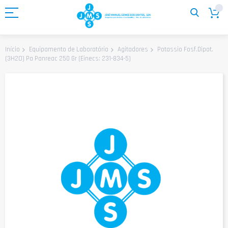
Ir
para
o
Conteúdo
Potassio Fosf.Dipot.
Início
Equipamento de Laboratório
Agitadores
(3H2O) Pa Panreac 250 Gr (Einecs: 231-834-5)
Saltar
para
o
final
da
Galeria
de
imagens