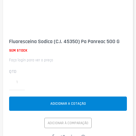
Saltar
para
Fluoresceina Sodica (C.I. 45350) Pa Panreac 500 G
o
início
SEM STOCK
da
Faça login para ver o preço
Galeria
de
imagens
QTD
ADICIONAR A COTAÇÃO
ADICIONAR À COMPARAÇÃO