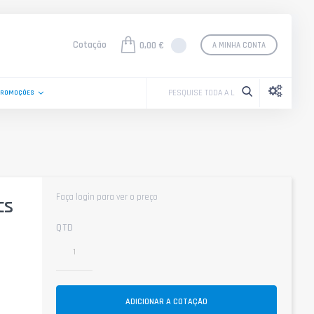
Cotação
0,00 €
A MINHA CONTA
PROMOÇÕES
Faça login para ver o preço
cs
QTD
ADICIONAR A COTAÇÃO