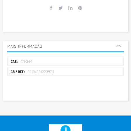
MAIS INFORMAÇÃO
Mais
471-34-1
informação
031040012239711