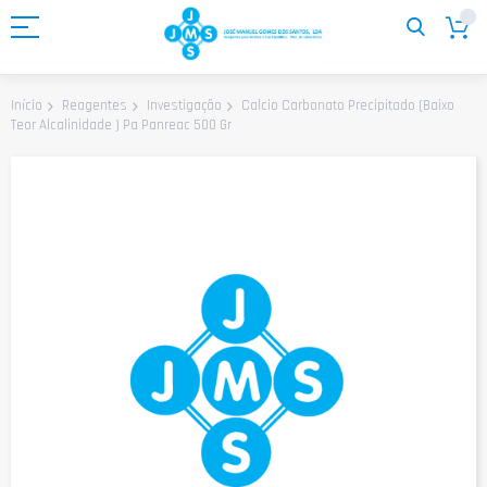
Ir
para
o
Conteúdo
Calcio Carbonato Precipitado (Baixo
Início
Reagentes
Investigação
Teor Alcalinidade ) Pa Panreac 500 Gr
Saltar
para
o
final
da
Galeria
de
imagens