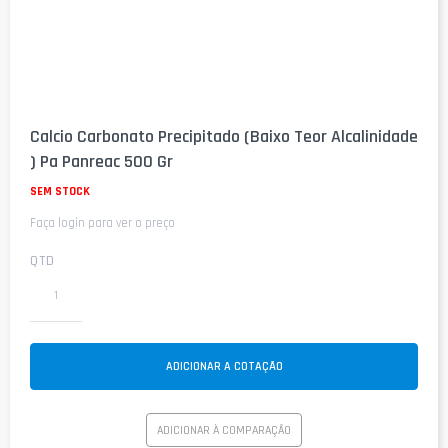
Saltar
para
Calcio Carbonato Precipitado (Baixo Teor Alcalinidade
o
) Pa Panreac 500 Gr
início
da
SEM STOCK
Galeria
de
Faça login para ver o preço
imagens
QTD
ADICIONAR A COTAÇÃO
ADICIONAR À COMPARAÇÃO