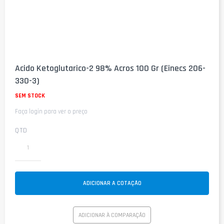
Saltar
para
Acido Ketoglutarico-2 98% Acros 100 Gr (Einecs 206-
o
330-3)
início
da
SEM STOCK
Galeria
de
Faça login para ver o preço
imagens
QTD
ADICIONAR A COTAÇÃO
ADICIONAR À COMPARAÇÃO