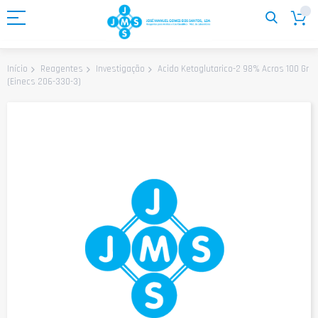
Ir
para
o
Conteúdo
Acido Ketoglutarico-2 98% Acros 100 Gr
Início
Reagentes
Investigação
(Einecs 206-330-3)
Saltar
para
o
final
da
Galeria
de
imagens