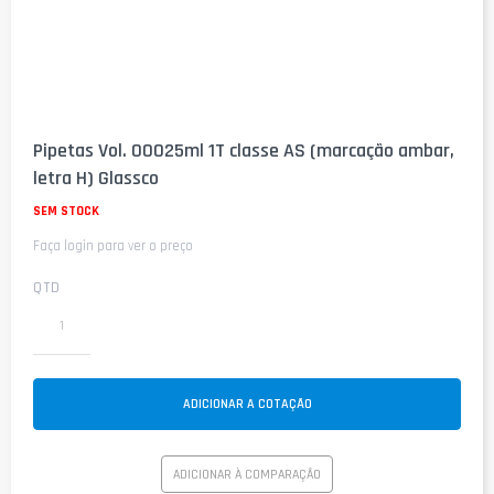
Saltar
para
Pipetas Vol. 00025ml 1T classe AS (marcação ambar,
o
letra H) Glassco
início
da
SEM STOCK
Galeria
de
Faça login para ver o preço
imagens
QTD
ADICIONAR A COTAÇÃO
ADICIONAR À COMPARAÇÃO