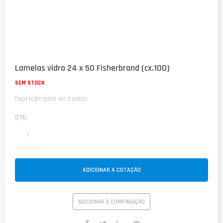
Saltar
para
Lamelas vidro 24 x 50 Fisherbrand (cx.100)
o
início
SEM STOCK
da
Faça login para ver o preço
Galeria
de
imagens
QTD
ADICIONAR A COTAÇÃO
ADICIONAR À COMPARAÇÃO