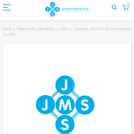
Ir
para
o
Conteúdo
Lamelas vidro 24 x 50 Fisherbrand
Início
Material de Laboratório
Vidro
(cx.100)
Saltar
para
o
final
da
Galeria
de
imagens