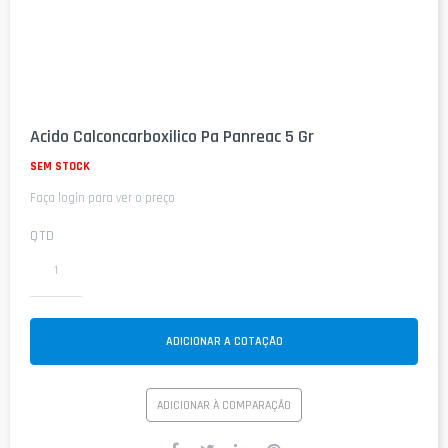
Saltar
para
Acido Calconcarboxilico Pa Panreac 5 Gr
o
início
SEM STOCK
da
Faça login para ver o preço
Galeria
de
imagens
QTD
ADICIONAR A COTAÇÃO
ADICIONAR À COMPARAÇÃO