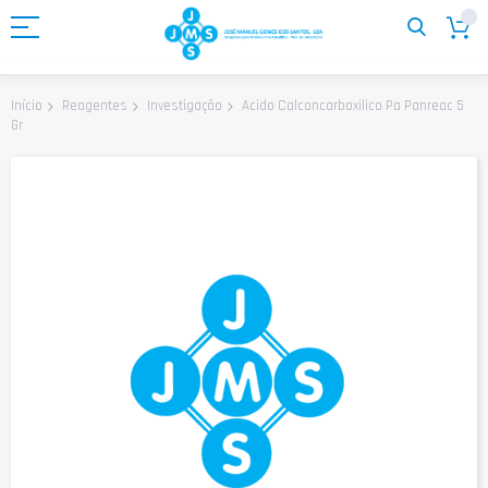
Ir
para
o
Conteúdo
Acido Calconcarboxilico Pa Panreac 5
Início
Reagentes
Investigação
Gr
Saltar
para
o
final
da
Galeria
de
imagens