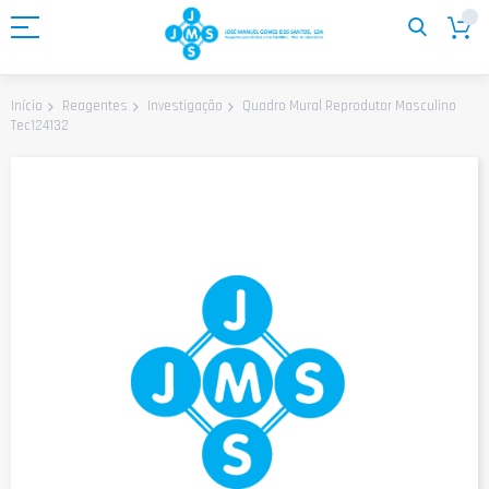
Ir
para
o
Conteúdo
Quadro Mural Reprodutor Masculino
Início
Reagentes
Investigação
Tec124132
Saltar
para
o
final
da
Galeria
de
imagens