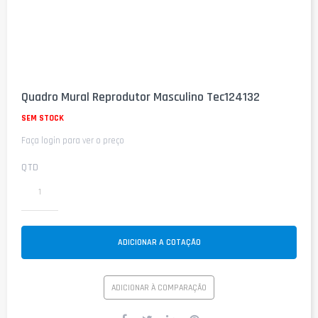
Saltar
para
Quadro Mural Reprodutor Masculino Tec124132
o
início
SEM STOCK
da
Faça login para ver o preço
Galeria
de
imagens
QTD
ADICIONAR A COTAÇÃO
ADICIONAR À COMPARAÇÃO