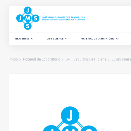
Ir
para
o
Conteúdo
REAGENTES
LIFE SCIENCE
MATERIAL DE LABORATÓRIO
Luvas imers
Início
Material de Laboratório
EPI – Segurança e Higiene
Saltar
para
o
final
da
Galeria
de
imagens