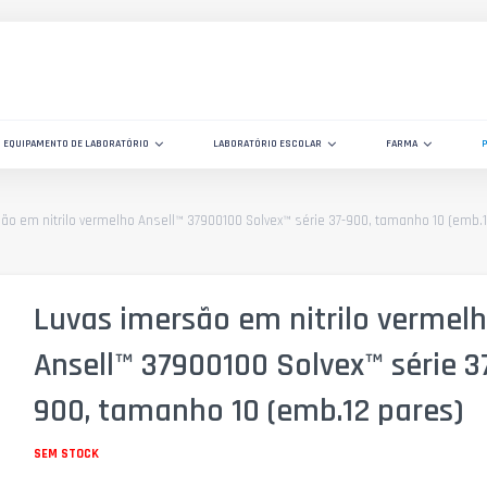
EQUIPAMENTO DE LABORATÓRIO
LABORATÓRIO ESCOLAR
FARMA
ão em nitrilo vermelho Ansell™ 37900100 Solvex™ série 37-900, tamanho 10 (emb.
Luvas imersão em nitrilo vermel
Ansell™ 37900100 Solvex™ série 3
900, tamanho 10 (emb.12 pares)
SEM STOCK