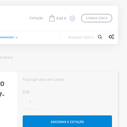
Cotação
0,00 €
A MINHA CONTA
PROMOÇÕES
12 pares)
Faça login para ver o preço
ho
QTD
7-
ADICIONAR A COTAÇÃO