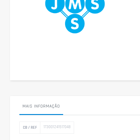
Saltar
para
o
início
da
Galeria
de
imagens
MAIS INFORMAÇÃO
Mais
173001241517048
CB / REF
informação