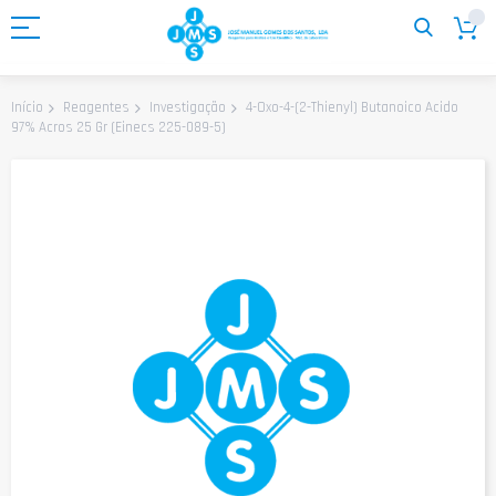
Ir
para
o
Conteúdo
4-Oxo-4-(2-Thienyl) Butanoico Acido
Início
Reagentes
Investigação
97% Acros 25 Gr (Einecs 225-089-5)
Saltar
para
o
final
da
Galeria
de
imagens