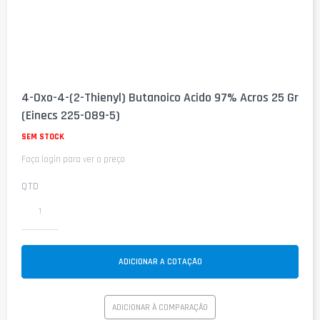
Saltar
para
4-Oxo-4-(2-Thienyl) Butanoico Acido 97% Acros 25 Gr
o
(Einecs 225-089-5)
início
da
SEM STOCK
Galeria
de
Faça login para ver o preço
imagens
QTD
ADICIONAR A COTAÇÃO
ADICIONAR À COMPARAÇÃO