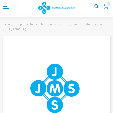
Ir
para
o
Conteúdo
Sodio Fosfato Dibasico
Início
Equipamento de Laboratório
Estufas
(2H2O) Acros 1 Kg
Saltar
para
o
final
da
Galeria
de
imagens