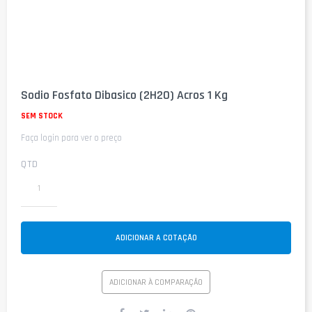
Saltar
para
Sodio Fosfato Dibasico (2H2O) Acros 1 Kg
o
início
SEM STOCK
da
Faça login para ver o preço
Galeria
de
imagens
QTD
ADICIONAR A COTAÇÃO
ADICIONAR À COMPARAÇÃO