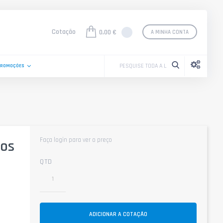
Cotação
0,00 €
A MINHA CONTA
PROMOÇÕES
Faça login para ver o preço
pos
QTD
ADICIONAR A COTAÇÃO