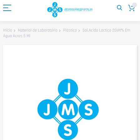
Ir
para
o
Conteúdo
Sol.Acido Lactico 20Wt% Em
Início
Material de Laboratório
Plástico
Agua Acros 5 Ml
Saltar
para
o
final
da
Galeria
de
imagens