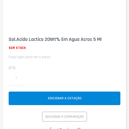
Saltar
para
Sol.Acido Lactico 20Wt% Em Agua Acros 5 Ml
o
início
SEM STOCK
da
Faça login para ver o preço
Galeria
de
imagens
QTD
ADICIONAR A COTAÇÃO
ADICIONAR À COMPARAÇÃO