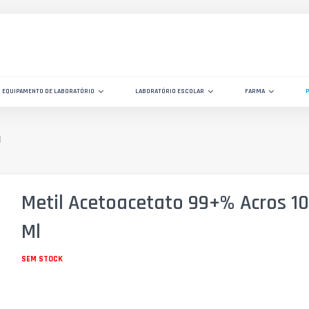
EQUIPAMENTO DE LABORATÓRIO
LABORATÓRIO ESCOLAR
FARMA
l
Metil Acetoacetato 99+% Acros 1
Ml
SEM STOCK