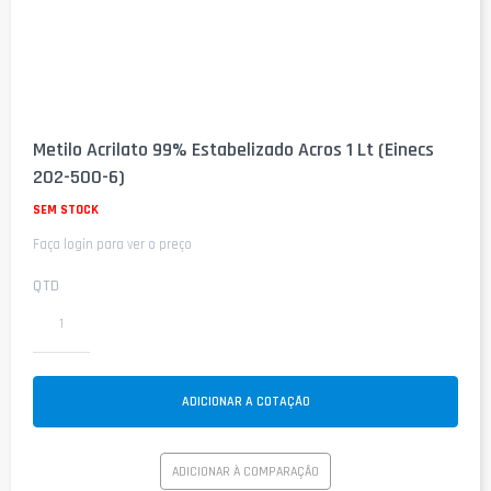
Saltar
para
Metilo Acrilato 99% Estabelizado Acros 1 Lt (Einecs
o
202-500-6)
início
da
SEM STOCK
Galeria
de
Faça login para ver o preço
imagens
QTD
ADICIONAR A COTAÇÃO
ADICIONAR À COMPARAÇÃO