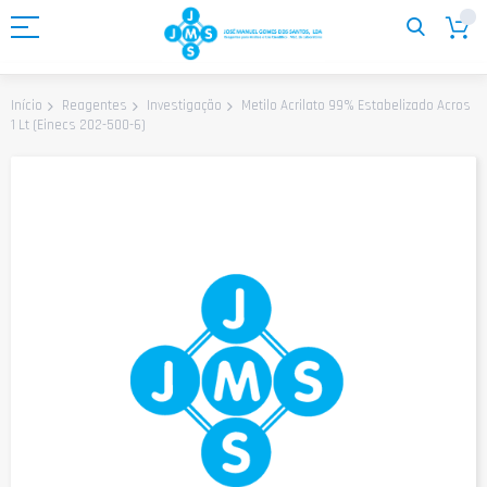
Ir
para
o
Conteúdo
Metilo Acrilato 99% Estabelizado Acros
Início
Reagentes
Investigação
1 Lt (Einecs 202-500-6)
Saltar
para
o
final
da
Galeria
de
imagens