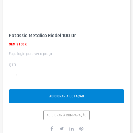
Saltar
para
Potassio Metalico Riedel 100 Gr
o
início
SEM STOCK
da
Faça login para ver o preço
Galeria
de
imagens
QTD
ADICIONAR A COTAÇÃO
ADICIONAR À COMPARAÇÃO