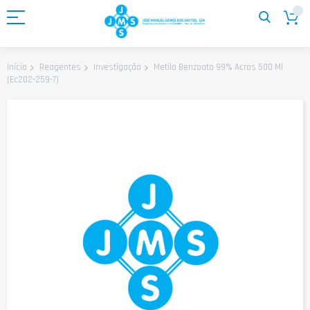
Ir
para
o
Conteúdo
Metilo Benzoato 99% Acros 500 Ml
Início
Reagentes
Investigação
(Ec202-259-7)
Saltar
para
o
final
da
Galeria
de
imagens