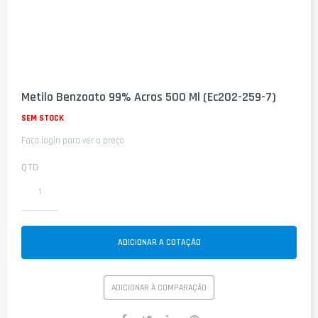
Saltar
para
Metilo Benzoato 99% Acros 500 Ml (Ec202-259-7)
o
início
SEM STOCK
da
Faça login para ver o preço
Galeria
de
imagens
QTD
ADICIONAR A COTAÇÃO
ADICIONAR À COMPARAÇÃO