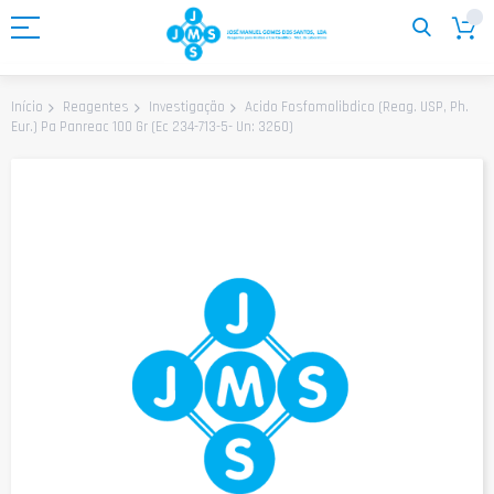
Ir
para
o
Conteúdo
Acido Fosfomolibdico (Reag. USP, Ph.
Início
Reagentes
Investigação
Eur.) Pa Panreac 100 Gr (Ec 234-713-5- Un: 3260)
Saltar
para
o
final
da
Galeria
de
imagens