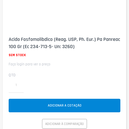
Saltar
para
Acido Fosfomolibdico (Reag. USP, Ph. Eur.) Pa Panreac
o
100 Gr (Ec 234-713-5- Un: 3260)
início
da
SEM STOCK
Galeria
de
Faça login para ver o preço
imagens
QTD
ADICIONAR A COTAÇÃO
ADICIONAR À COMPARAÇÃO