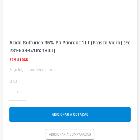
Saltar
para
Acido Sulfurico 96% Pa Panreac 1 Lt (Frasco Vidro) (Ec
o
231-639-5/Un: 1830)
início
da
SEM STOCK
Galeria
de
Faça login para ver o preço
imagens
QTD
ADICIONAR A COTAÇÃO
ADICIONAR À COMPARAÇÃO