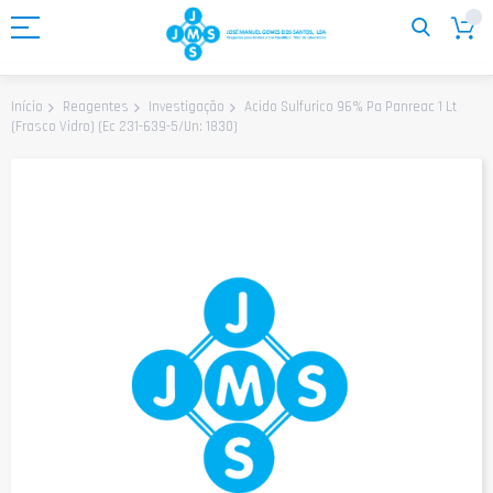
Ir
para
o
Conteúdo
Acido Sulfurico 96% Pa Panreac 1 Lt
Início
Reagentes
Investigação
(Frasco Vidro) (Ec 231-639-5/Un: 1830)
Saltar
para
o
final
da
Galeria
de
imagens