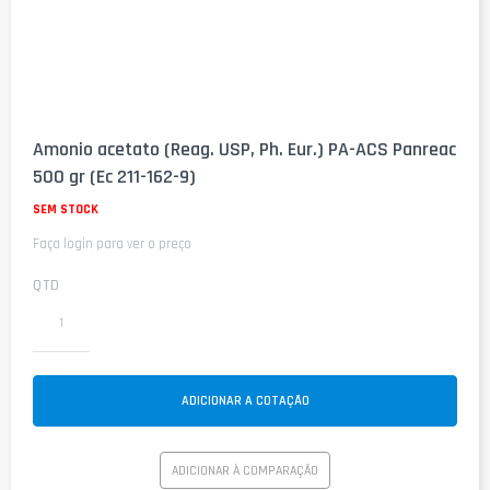
Saltar
para
Amonio acetato (Reag. USP, Ph. Eur.) PA-ACS Panreac
o
500 gr (Ec 211-162-9)
início
da
SEM STOCK
Galeria
de
Faça login para ver o preço
imagens
QTD
ADICIONAR A COTAÇÃO
ADICIONAR À COMPARAÇÃO