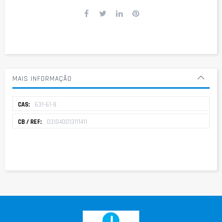
MAIS INFORMAÇÃO
Mais
631-61-8
informação
031040013111411