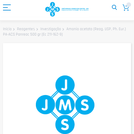
Ir
para
o
Conteúdo
Amonio acetato (Reag. USP, Ph. Eur.)
Início
Reagentes
Investigação
PA-ACS Panreac 500 gr (Ec 211-162-9)
Saltar
para
o
final
da
Galeria
de
imagens