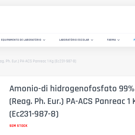
EQUIPAMENTO DE LABORATÓRIO
LABORATÓRIO ESCOLAR
FARMA
. Ph. Eur.) PA-ACS Panreac 1 Kg (Ec231-987-8)
Amonio-di hidrogenofosfato 99%
(Reag. Ph. Eur.) PA-ACS Panreac 1 
(Ec231-987-8)
SEM STOCK