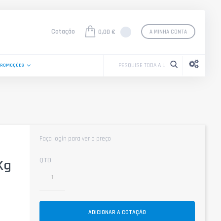
Cotação
0,00 €
A MINHA CONTA
PROMOÇÕES
Faça login para ver o preço
QTD
Kg
ADICIONAR A COTAÇÃO