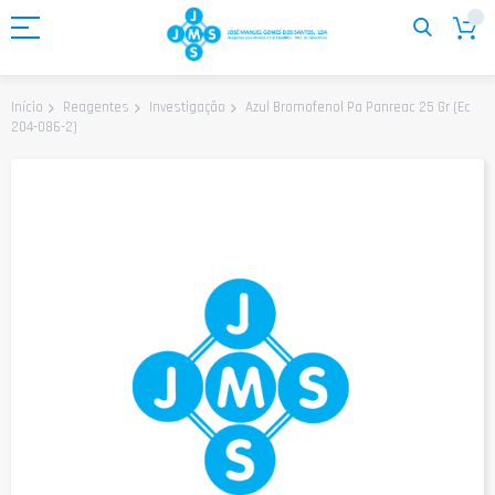
Ir
para
o
Conteúdo
Azul Bromofenol Pa Panreac 25 Gr (Ec
Início
Reagentes
Investigação
204-086-2)
Saltar
para
o
final
da
Galeria
de
imagens