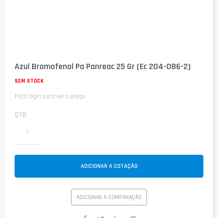
Saltar
para
Azul Bromofenol Pa Panreac 25 Gr (Ec 204-086-2)
o
início
SEM STOCK
da
Faça login para ver o preço
Galeria
de
imagens
QTD
ADICIONAR A COTAÇÃO
ADICIONAR À COMPARAÇÃO