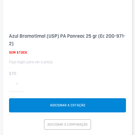
Saltar
para
Azul Bromotimol (USP) PA Panreac 25 gr (Ec 200-971-
o
2)
início
da
SEM STOCK
Galeria
de
Faça login para ver o preço
imagens
QTD
ADICIONAR A COTAÇÃO
ADICIONAR À COMPARAÇÃO