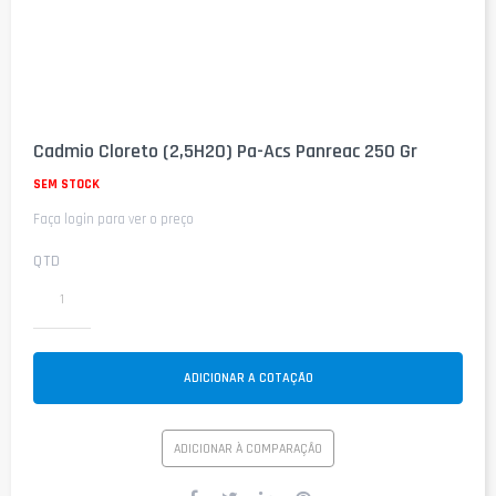
Saltar
para
Cadmio Cloreto (2,5H2O) Pa-Acs Panreac 250 Gr
o
início
SEM STOCK
da
Faça login para ver o preço
Galeria
de
imagens
QTD
ADICIONAR A COTAÇÃO
ADICIONAR À COMPARAÇÃO