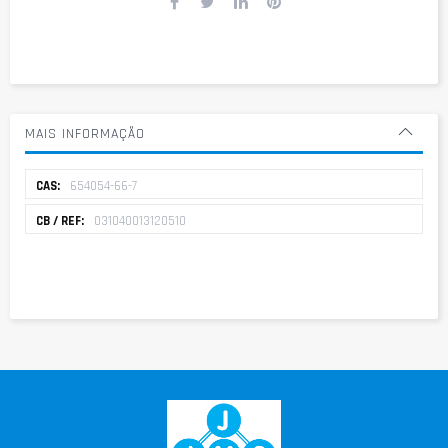
MAIS INFORMAÇÃO
Mais
654054-66-7
informação
031040013120510