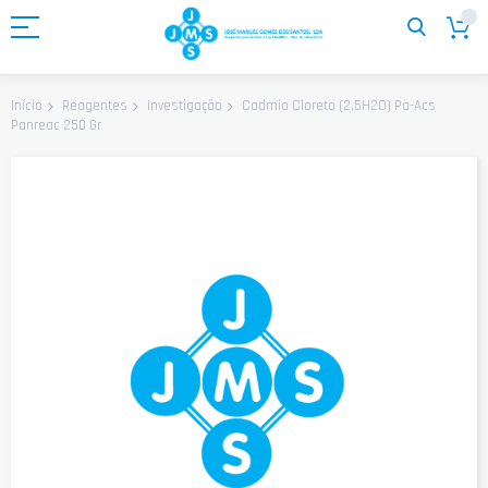
Ir
para
o
Conteúdo
Cadmio Cloreto (2,5H2O) Pa-Acs
Início
Reagentes
Investigação
Panreac 250 Gr
Saltar
para
o
final
da
Galeria
de
imagens