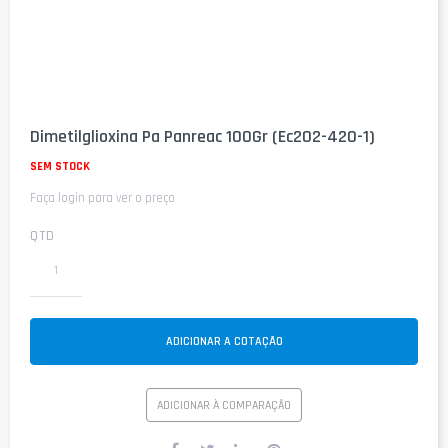
Saltar
para
Dimetilglioxina Pa Panreac 100Gr (Ec202-420-1)
o
início
SEM STOCK
da
Faça login para ver o preço
Galeria
de
imagens
QTD
ADICIONAR A COTAÇÃO
ADICIONAR À COMPARAÇÃO