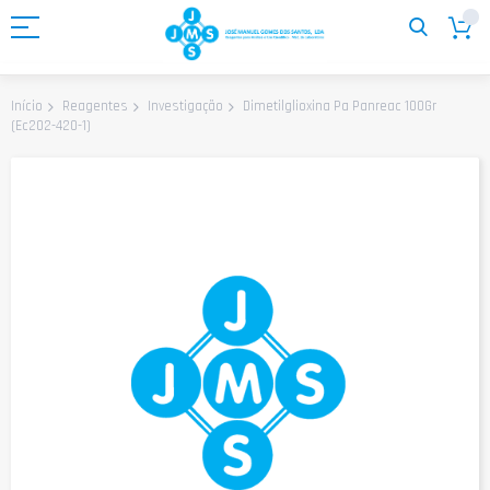
Ir
para
o
Conteúdo
Dimetilglioxina Pa Panreac 100Gr
Início
Reagentes
Investigação
(Ec202-420-1)
Saltar
para
o
final
da
Galeria
de
imagens