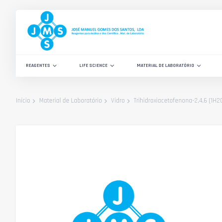
Ir
para
o
Conteúdo
REAGENTES
LIFE SCIENCE
MATERIAL DE LABORATÓRIO
Trihidroxiacetofenona-2,4,6 (1H2
Início
Material de Laboratório
Vidro
Saltar
para
o
final
da
Galeria
de
imagens