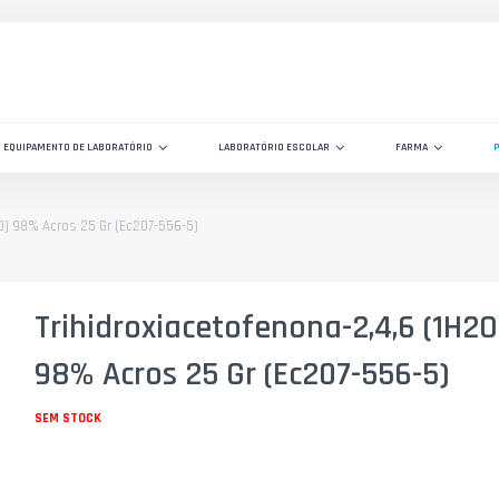
EQUIPAMENTO DE LABORATÓRIO
LABORATÓRIO ESCOLAR
FARMA
O) 98% Acros 25 Gr (Ec207-556-5)
Trihidroxiacetofenona-2,4,6 (1H2O
98% Acros 25 Gr (Ec207-556-5)
SEM STOCK