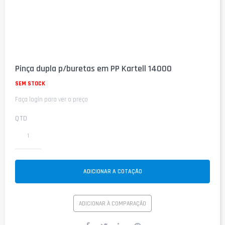
Saltar
para
Pinça dupla p/buretas em PP Kartell 14000
o
início
SEM STOCK
da
Faça login para ver o preço
Galeria
de
imagens
QTD
ADICIONAR A COTAÇÃO
ADICIONAR À COMPARAÇÃO