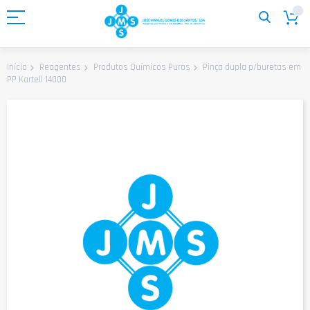
Ir
para
o
Conteúdo
Pinça dupla p/buretas em
Início
Reagentes
Produtos Químicos Puros
PP Kartell 14000
Saltar
para
o
final
da
Galeria
de
imagens