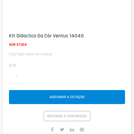
Saltar
para
Kit Didactico Da Côr Ventus 14040
o
início
SEM STOCK
da
Faça login para ver o preço
Galeria
de
imagens
QTD
ADICIONAR A COTAÇÃO
ADICIONAR À COMPARAÇÃO